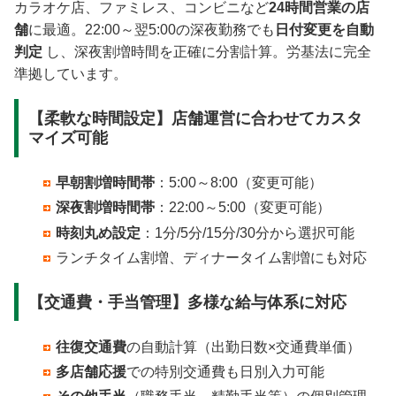
カラオケ店、ファミレス、コンビニなど
24時間営業の店
舗
に最適。22:00～翌5:00の深夜勤務でも
日付変更を自動
判定
し、深夜割増時間を正確に分割計算。労基法に完全
準拠しています。
【柔軟な時間設定】店舗運営に合わせてカスタ
マイズ可能
早朝割増時間帯
：5:00～8:00（変更可能）
深夜割増時間帯
：22:00～5:00（変更可能）
時刻丸め設定
：1分/5分/15分/30分から選択可能
ランチタイム割増、ディナータイム割増にも対応
【交通費・手当管理】多様な給与体系に対応
往復交通費
の自動計算（出勤日数×交通費単価）
多店舗応援
での特別交通費も日別入力可能