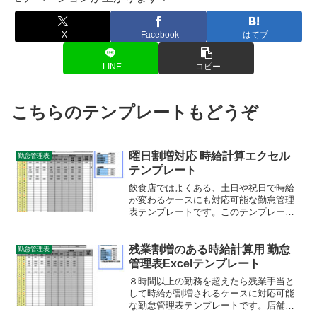
X
Facebook
はてブ
LINE
コピー
こちらのテンプレートもどうぞ
曜日割増対応 時給計算エクセル
勤怠管理表
テンプレート
飲食店ではよくある、土日や祝日で時給
が変わるケースにも対応可能な勤怠管理
表テンプレートです。このテンプレート
は無料でご利用可能です。店舗のアルバ
イト向けの勤怠管理表として時給の給与
計算に特化したつくりになっています。
残業割増のある時給計算用 勤怠
勤怠管理表
土日祝日の割増に加え、時間帯の割増に
管理表Excelテンプレート
も対応しています。複雑だったタイムカ
８時間以上の勤務を超えたら残業手当と
ードの計算作業が効率化されます。
して時給が割増されるケースに対応可能
な勤怠管理表テンプレートです。店舗の