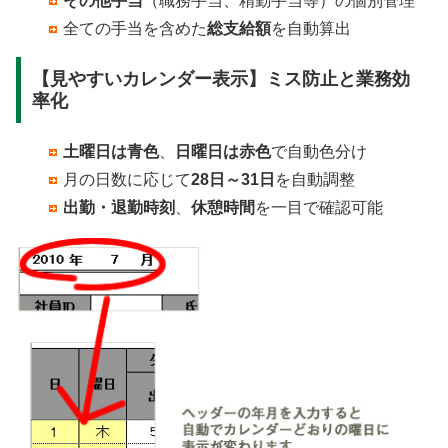
その他手当
（職務手当、精勤手当等）の個別管理
全ての手当を含めた
総支給額
を自動算出
【見やすいカレンダー表示】ミス防止と業務効
率化
土曜日は青色
、
日曜日は赤色
で自動色分け
月の日数に応じて
28日～31日
を自動調整
出勤・退勤時刻
、
休憩時間
を一目で確認可能