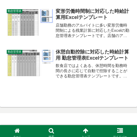
アルバイト向けの勤怠管理表として時給
の給与計算に特化したつくりになってい
ます。
変形労働時間制に対応した時給計
勤怠管理表
算用Excelテンプレート
店舗勤務のアルバイトに多い変形労働時
間制による残業計算に対応したExcelの勤
怠管理表テンプレートです。店舗のアル
バイト向けの勤怠管理表として時給の給
与計算に特化したつくりになっていま
す。変形労働時間制とは１か月の総労働
休憩自動控除に対応した時給計算
勤怠管理表
時間に対して残業計算する方法です。
用 勤怠管理表Excelテンプレート
飲食店ではよくある、休憩時間を勤務時
間の長さに応じて自動で控除することが
できる勤怠管理表テンプレートです。店
舗のアルバイト向けの勤怠管理表として
時給の給与計算に特化したつくりになっ
ています。休憩時間を計算するのが面倒
くさい場合に便利な勤怠管理表テンプレ
ートです。
© 勤怠管理エクセルテンプレート.
ホーム
検索
トップ
サイドバー